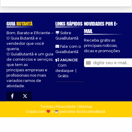
GUIA
BUTANTÃ
LINKS RÁPIDOS
NOVIDADES POR E-
MAIL
Bom, Barato e Eficiente –
Sobre
O Guia Butantã é o
GuiaButantã
Receba grátis as
vendedor que você
principais notícias,
Fale com o
queria.
dicas e promoções
GuiaButantã
O GuiaButantã é um guia
de comércios e serviços,
ANUNCIE
:
que tem as
Com
principais empresas e
destaque
|
profissionais nos mais
Grátis
variados ramos de
atividade.
Termos
|
Privacidade
|
Sitemap
Criado com
e
pelo time do EncontraBrasil