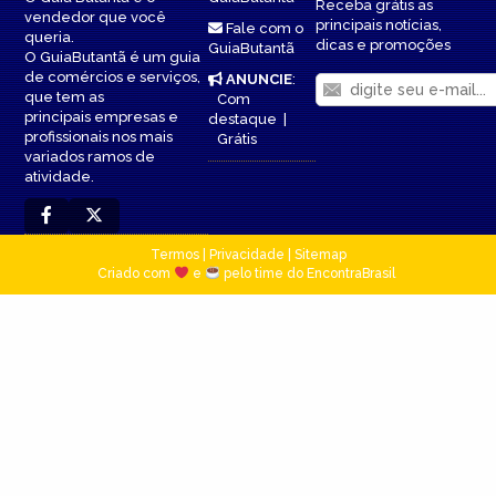
Receba grátis as
vendedor que você
principais notícias,
Fale com o
queria.
dicas e promoções
GuiaButantã
O GuiaButantã é um guia
de comércios e serviços,
ANUNCIE
:
que tem as
Com
principais empresas e
destaque
|
profissionais nos mais
Grátis
variados ramos de
atividade.
Termos
|
Privacidade
|
Sitemap
Criado com
e
pelo time do EncontraBrasil