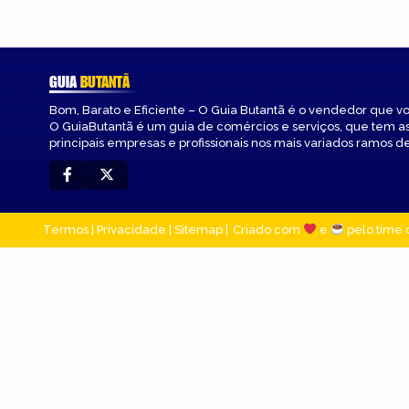
GUIA
BUTANTÃ
Bom, Barato e Eficiente – O Guia Butantã é o vendedor que v
O GuiaButantã é um guia de comércios e serviços, que tem a
principais empresas e profissionais nos mais variados ramos de
Termos
|
Privacidade
|
Sitemap
Criado com
e
pelo time 