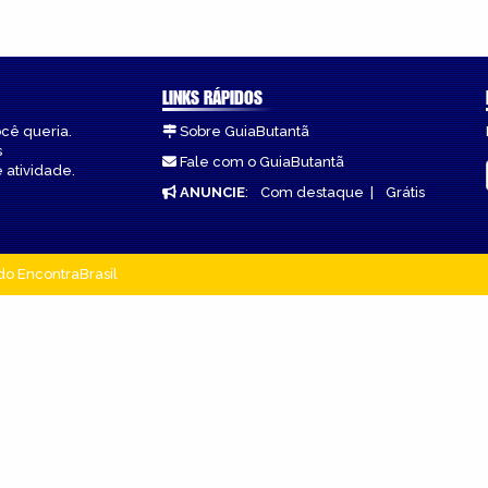
LINKS RÁPIDOS
ocê queria.
Sobre GuiaButantã
s
Fale com o GuiaButantã
 atividade.
ANUNCIE
:
Com destaque
|
Grátis
do EncontraBrasil