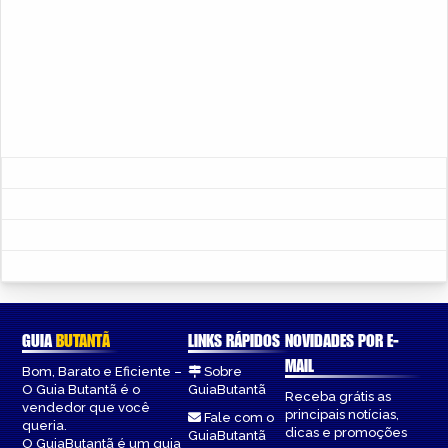
GUIA
BUTANTÃ
LINKS RÁPIDOS
NOVIDADES POR E-
MAIL
Bom, Barato e Eficiente –
Sobre
O Guia Butantã é o
GuiaButantã
Receba grátis as
vendedor que você
principais notícias,
Fale com o
queria.
dicas e promoções
GuiaButantã
O GuiaButantã é um guia