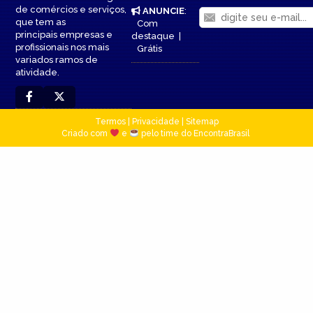
de comércios e serviços,
ANUNCIE
:
que tem as
Com
principais empresas e
destaque
|
profissionais nos mais
Grátis
variados ramos de
atividade.
Termos
|
Privacidade
|
Sitemap
Criado com
e
pelo time do EncontraBrasil