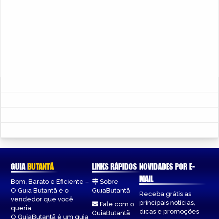
GUIA
BUTANTÃ
LINKS RÁPIDOS
NOVIDADES POR E-
MAIL
Bom, Barato e Eficiente –
Sobre
O Guia Butantã é o
GuiaButantã
Receba grátis as
vendedor que você
principais notícias,
Fale com o
queria.
dicas e promoções
GuiaButantã
O GuiaButantã é um guia