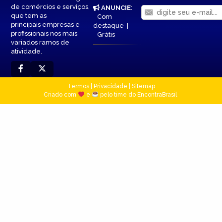
de comércios e serviços,
ANUNCIE
:
que tem as
Com
principais empresas e
destaque
|
profissionais nos mais
Grátis
variados ramos de
atividade.
Termos
|
Privacidade
|
Sitemap
Criado com
e
pelo time do EncontraBrasil