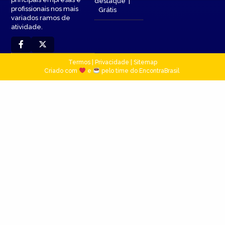
destaque
|
profissionais nos mais
Grátis
variados ramos de
atividade.
Termos
|
Privacidade
|
Sitemap
Criado com
e
pelo time do EncontraBrasil