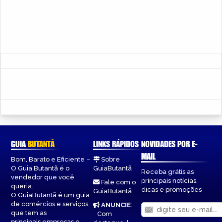
GUIA
BUTANTÃ
LINKS RÁPIDOS
NOVIDADES POR E-
MAIL
Bom, Barato e Eficiente –
Sobre
O Guia Butantã é o
GuiaButantã
Receba grátis as
vendedor que você
principais notícias,
Fale com o
queria.
dicas e promoções
GuiaButantã
O GuiaButantã é um guia
de comércios e serviços,
ANUNCIE
:
que tem as
Com
principais empresas e