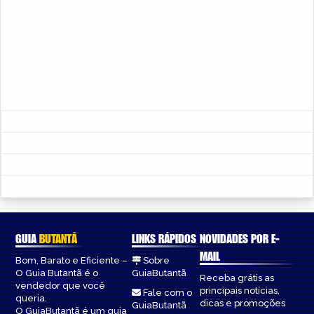
GUIA
BUTANTÃ
LINKS RÁPIDOS
NOVIDADES POR E-
MAIL
Bom, Barato e Eficiente –
Sobre
O Guia Butantã é o
GuiaButantã
Receba grátis as
vendedor que você
principais notícias,
Fale com o
queria.
dicas e promoções
GuiaButantã
O GuiaButantã é um guia