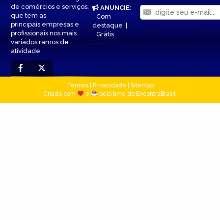
de comércios e serviços,
ANUNCIE
:
que tem as
Com
principais empresas e
destaque
|
profissionais nos mais
Grátis
variados ramos de
atividade.
Termos
|
Privacidade
|
Sitemap
Criado com
e
pelo time do EncontraBrasil