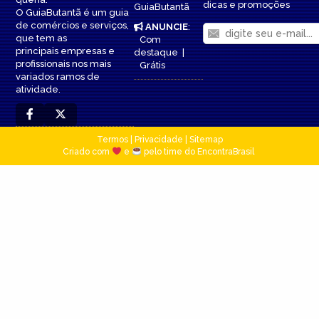
dicas e promoções
GuiaButantã
O GuiaButantã é um guia
de comércios e serviços,
ANUNCIE
:
que tem as
Com
principais empresas e
destaque
|
profissionais nos mais
Grátis
variados ramos de
atividade.
Termos
|
Privacidade
|
Sitemap
Criado com
e
pelo time do EncontraBrasil