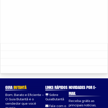
GUIA
BUTANTÃ
LINKS RÁPIDOS
NOVIDADES POR E-
MAIL
Bom, Barato e Eficiente –
Sobre
O Guia Butantã é o
GuiaButantã
Receba grátis as
vendedor que você
principais notícias,
Fale com o
queria.