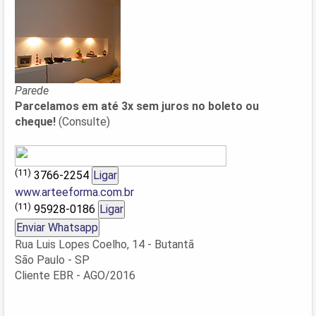
Parede
Parcelamos em até 3x sem juros no boleto ou
cheque!
(Consulte)
(11)
3766-2254
Ligar
www.arteeforma.com.br
(11)
95928-0186
Ligar
Enviar Whatsapp
Rua Luis Lopes Coelho, 14 - Butantã
São Paulo - SP
Cliente EBR - AGO/2016