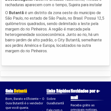
rachaduras aparecem com o tempo, Sujeira para instalar
O
Butantã
é um distrito da zona oeste do município de
São Paulo, no estado de São Paulo, no Brasil. Possui 12,5
quilômetros quadrados, sendo delimitado a leste pela
margem do rio Pinheiros. A região é marcada pela
heterogeneidade socioeconômica. Junto ao rio, há um
bairro-jardim de alto padrão, o City Butantã, semelhante
aos jardins América e Europa, localizados na outra
margem do rio Pinheiros.
Guia
Butantã
Links Rápidos
Novidades por e-
mail
Bom, Barato e Eficiente – O
Sobre
Guia Butantã é o vendedor
GuiaButantã
Receba grátis as
que você queria.
principais notícias,
Fale com o