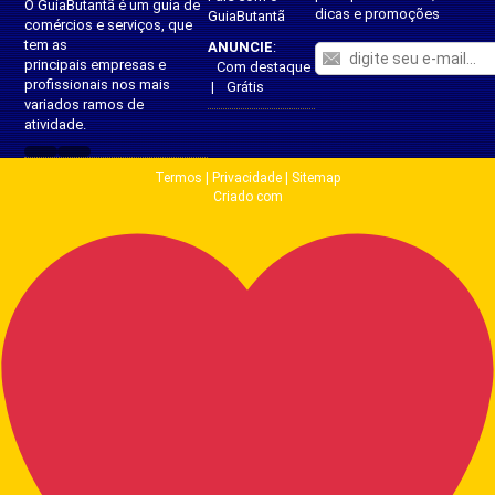
O GuiaButantã é um guia de
dicas e promoções
GuiaButantã
comércios e serviços, que
tem as
ANUNCIE
:
principais empresas e
Com destaque
profissionais nos mais
|
Grátis
variados ramos de
atividade.
Termos
|
Privacidade
|
Sitemap
Criado com