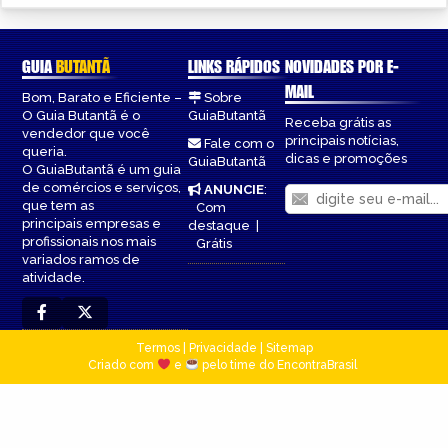
GUIA
BUTANTÃ
LINKS RÁPIDOS
NOVIDADES POR E-
MAIL
Bom, Barato e Eficiente –
Sobre
O Guia Butantã é o
GuiaButantã
Receba grátis as
vendedor que você
principais notícias,
Fale com o
queria.
dicas e promoções
GuiaButantã
O GuiaButantã é um guia
de comércios e serviços,
ANUNCIE
:
que tem as
Com
principais empresas e
destaque
|
profissionais nos mais
Grátis
variados ramos de
atividade.
Termos
|
Privacidade
|
Sitemap
Criado com
e
pelo time do EncontraBrasil