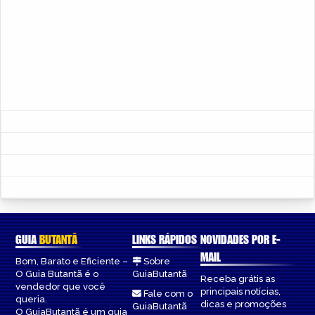
GUIA
BUTANTÃ
LINKS RÁPIDOS
NOVIDADES POR E-
MAIL
Bom, Barato e Eficiente –
Sobre
O Guia Butantã é o
GuiaButantã
Receba grátis as
vendedor que você
principais notícias,
Fale com o
queria.
dicas e promoções
GuiaButantã
O GuiaButantã é um guia