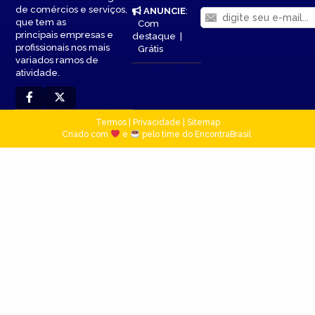
de comércios e serviços,
ANUNCIE
:
que tem as
Com
principais empresas e
destaque
|
profissionais nos mais
Grátis
variados ramos de
atividade.
Termos
|
Privacidade
|
Sitemap
Criado com
e
pelo time do EncontraBrasil