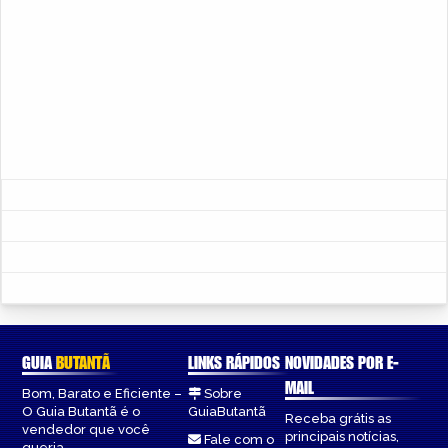
GUIA
BUTANTÃ
LINKS RÁPIDOS
NOVIDADES POR E-
MAIL
Bom, Barato e Eficiente –
Sobre
O Guia Butantã é o
GuiaButantã
Receba grátis as
vendedor que você
principais notícias,
Fale com o
queria.