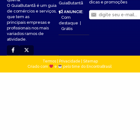
dicas e promoções
GuiaButantã
O GuiaButantã é um guia
de comércios e serviços,
ANUNCIE
:
que tem as
Com
principais empresas e
destaque
|
profissionais nos mais
Grátis
variados ramos de
atividade.
Termos
|
Privacidade
|
Sitemap
Criado com
e
pelo time do EncontraBrasil