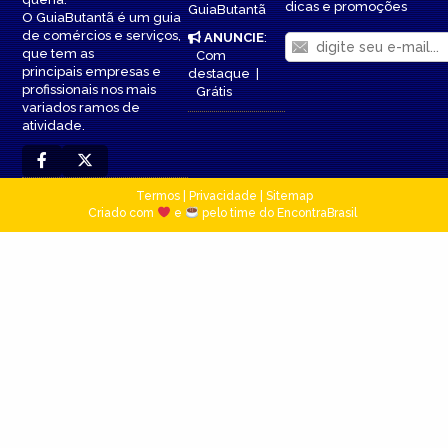
dicas e promoções
GuiaButantã
O GuiaButantã é um guia
de comércios e serviços,
ANUNCIE
:
que tem as
Com
principais empresas e
destaque
|
profissionais nos mais
Grátis
variados ramos de
atividade.
Termos
|
Privacidade
|
Sitemap
Criado com
e
pelo time do EncontraBrasil