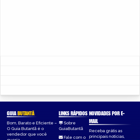
GUIA
BUTANTÃ
LINKS RÁPIDOS
NOVIDADES POR E-
MAIL
Bom, Barato e Eficiente –
Sobre
O Guia Butantã é o
GuiaButantã
Receba grátis as
vendedor que você
principais notícias,
Fale com o
queria.