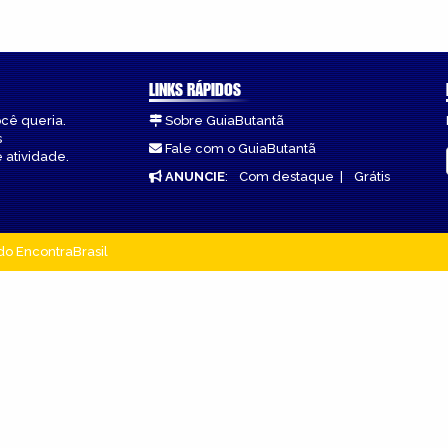
LINKS RÁPIDOS
ocê queria.
Sobre GuiaButantã
s
Fale com o GuiaButantã
 atividade.
ANUNCIE
:
Com destaque
|
Grátis
do EncontraBrasil