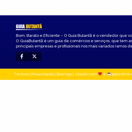
GUIA
BUTANTÃ
Bom, Barato e Eficiente – O Guia Butantã é o vendedor que v
O GuiaButantã é um guia de comércios e serviços, que tem a
principais empresas e profissionais nos mais variados ramos de
Termos
|
Privacidade
|
Sitemap
Criado com
e
pelo time 