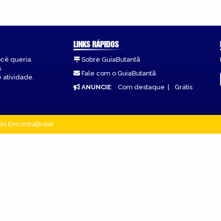
LINKS RÁPIDOS
ocê queria.
Sobre GuiaButantã
s
Fale com o GuiaButantã
 atividade.
ANUNCIE
:
Com destaque
|
Grátis
do EncontraBrasil