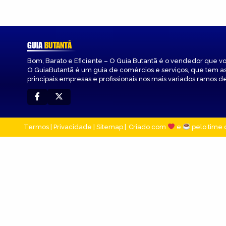
GUIA
BUTANTÃ
Bom, Barato e Eficiente – O Guia Butantã é o vendedor que v
O GuiaButantã é um guia de comércios e serviços, que tem a
principais empresas e profissionais nos mais variados ramos de
Termos
|
Privacidade
|
Sitemap
Criado com
e
pelo time 