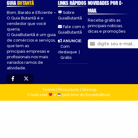
GUIA
BUTANTÃ
LINKS RÁPIDOS
NOVIDADES POR E-
MAIL
Bom, Barato e Eficiente –
Sobre
O Guia Butantã é o
GuiaButantã
Receba grátis as
vendedor que você
principais notícias,
Fale com o
queria.
dicas e promoções
GuiaButantã
O GuiaButantã é um guia
de comércios e serviços,
ANUNCIE
:
que tem as
Com
principais empresas e
destaque
|
profissionais nos mais
Grátis
variados ramos de
atividade.
Termos
|
Privacidade
|
Sitemap
Criado com
e
pelo time do EncontraBrasil