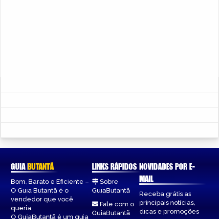
GUIA
BUTANTÃ
LINKS RÁPIDOS
NOVIDADES POR E-
MAIL
Bom, Barato e Eficiente –
Sobre
O Guia Butantã é o
GuiaButantã
Receba grátis as
vendedor que você
principais notícias,
Fale com o
queria.
dicas e promoções
GuiaButantã
O GuiaButantã é um guia