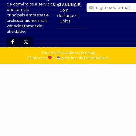
de comércios e serviços,
ANUNCIE
:
que tem as
Com
principais empresas e
destaque
|
profissionais nos mais
Grátis
variados ramos de
atividade.
Termos
|
Privacidade
|
Sitemap
Criado com
e
pelo time do EncontraBrasil