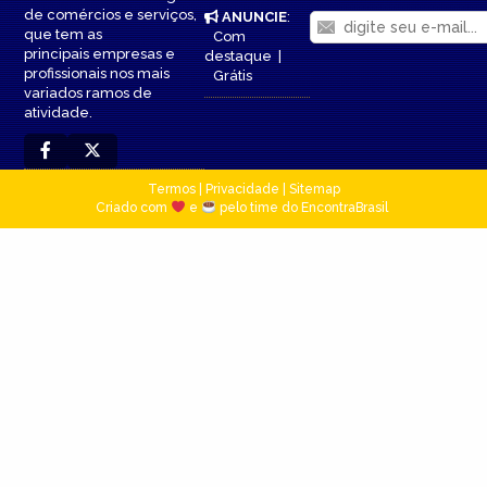
de comércios e serviços,
ANUNCIE
:
que tem as
Com
principais empresas e
destaque
|
profissionais nos mais
Grátis
variados ramos de
atividade.
Termos
|
Privacidade
|
Sitemap
Criado com
e
pelo time do EncontraBrasil