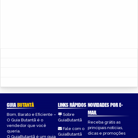
GUIA
BUTANTÃ
LINKS RÁPIDOS
NOVIDADES POR E-
MAIL
Bom, Barato e Eficiente –
Sobre
O Guia Butantã é o
GuiaButantã
Receba grátis as
vendedor que você
principais notícias,
Fale com o
queria.
dicas e promoções
GuiaButantã
O GuiaButantã é um guia