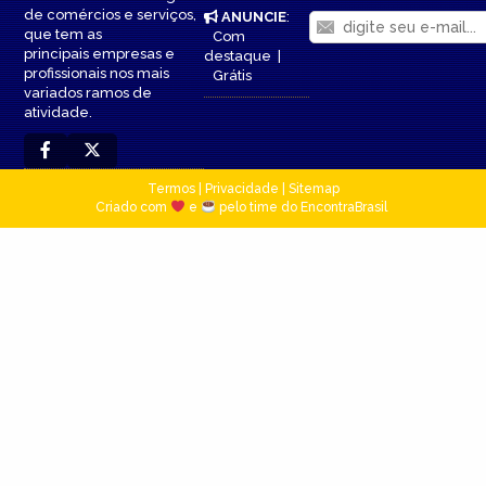
de comércios e serviços,
ANUNCIE
:
que tem as
Com
principais empresas e
destaque
|
profissionais nos mais
Grátis
variados ramos de
atividade.
Termos
|
Privacidade
|
Sitemap
Criado com
e
pelo time do EncontraBrasil