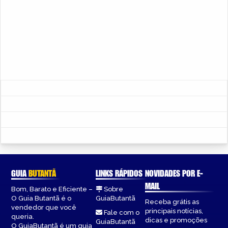
GUIA
BUTANTÃ
LINKS RÁPIDOS
NOVIDADES POR E-
MAIL
Bom, Barato e Eficiente –
Sobre
O Guia Butantã é o
GuiaButantã
Receba grátis as
vendedor que você
principais notícias,
Fale com o
queria.
dicas e promoções
GuiaButantã
O GuiaButantã é um guia