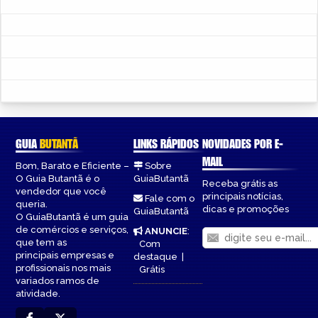
GUIA
BUTANTÃ
LINKS RÁPIDOS
NOVIDADES POR E-
MAIL
Bom, Barato e Eficiente –
Sobre
O Guia Butantã é o
GuiaButantã
Receba grátis as
vendedor que você
principais notícias,
Fale com o
queria.
dicas e promoções
GuiaButantã
O GuiaButantã é um guia
de comércios e serviços,
ANUNCIE
:
que tem as
Com
principais empresas e
destaque
|
profissionais nos mais
Grátis
variados ramos de
atividade.