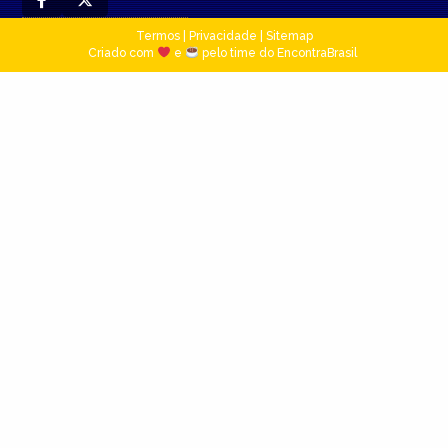
Termos
|
Privacidade
|
Sitemap
Criado com
e
pelo time do EncontraBrasil