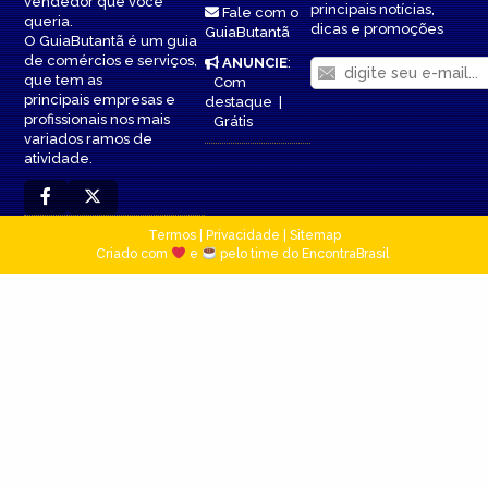
vendedor que você
principais notícias,
Fale com o
queria.
dicas e promoções
GuiaButantã
O GuiaButantã é um guia
de comércios e serviços,
ANUNCIE
:
que tem as
Com
principais empresas e
destaque
|
profissionais nos mais
Grátis
variados ramos de
atividade.
Termos
|
Privacidade
|
Sitemap
Criado com
e
pelo time do EncontraBrasil