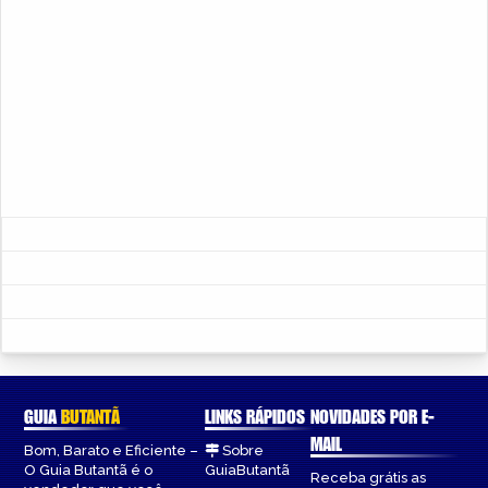
GUIA
BUTANTÃ
LINKS RÁPIDOS
NOVIDADES POR E-
MAIL
Bom, Barato e Eficiente –
Sobre
O Guia Butantã é o
GuiaButantã
Receba grátis as