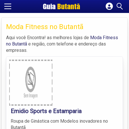
Guia
Butantã
Cadastrar empresa
Fazer login
Moda Fitness no Butantã
Criar conta
Aqui você Encontra! as melhores lojas de
Moda Fitness
no Butantã
e região, com telefone e endereço das
empresas.
Emidio Sports e Estamparia
Roupa de Ginástica com Modelos inovadores no
Butantã