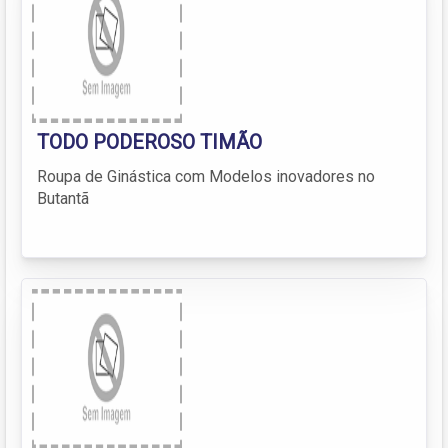
TODO PODEROSO TIMÃO
Roupa de Ginástica com Modelos inovadores no
Butantã