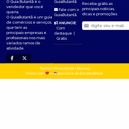
O Guia Butantã é o
GuiaButantã
Receba grátis as
vendedor que você
principais notícias,
Fale com o
queria.
dicas e promoções
GuiaButantã
O GuiaButantã é um guia
de comércios e serviços,
ANUNCIE
:
que tem as
Com
principais empresas e
destaque
|
profissionais nos mais
Grátis
variados ramos de
atividade.
Termos
|
Privacidade
|
Sitemap
Criado com
e
pelo time do EncontraBrasil