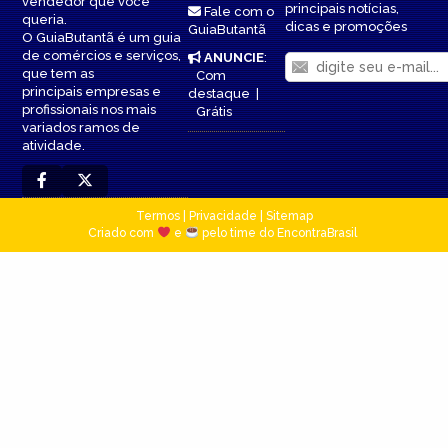
vendedor que você
principais notícias,
Fale com o
queria.
dicas e promoções
GuiaButantã
O GuiaButantã é um guia
de comércios e serviços,
ANUNCIE
:
que tem as
Com
principais empresas e
destaque
|
profissionais nos mais
Grátis
variados ramos de
atividade.
Termos
|
Privacidade
|
Sitemap
Criado com
e
pelo time do EncontraBrasil