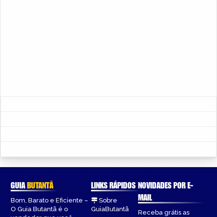
GUIA
BUTANTÃ
LINKS RÁPIDOS
NOVIDADES POR E-
MAIL
Bom, Barato e Eficiente –
Sobre
O Guia Butantã é o
GuiaButantã
Receba grátis as