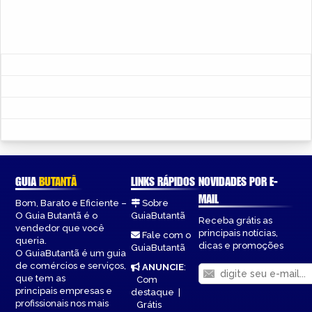
GUIA
BUTANTÃ
LINKS RÁPIDOS
NOVIDADES POR E-
MAIL
Bom, Barato e Eficiente –
Sobre
O Guia Butantã é o
GuiaButantã
Receba grátis as
vendedor que você
principais notícias,
Fale com o
queria.
dicas e promoções
GuiaButantã
O GuiaButantã é um guia
de comércios e serviços,
ANUNCIE
:
que tem as
Com
principais empresas e
destaque
|
profissionais nos mais
Grátis