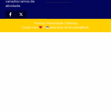
variados ramos de
atividade.
Termos
|
Privacidade
|
Sitemap
Criado com
e
pelo time do EncontraBrasil