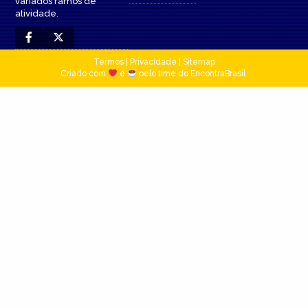
variados ramos de
atividade.
Termos
|
Privacidade
|
Sitemap
Criado com
e
pelo time do EncontraBrasil