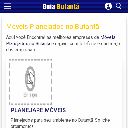
Guia
Butantã
Cadastrar empresa
Fazer login
Móveis Planejados no Butantã
Criar conta
Aqui você Encontra! as melhores empresas de
Móveis
Planejados no Butantã
e região, com telefone e endereço
das empresas.
PLANEJARE MÓVEIS
Planejados para seu ambiente no Butantã. Solicite
orçamento!