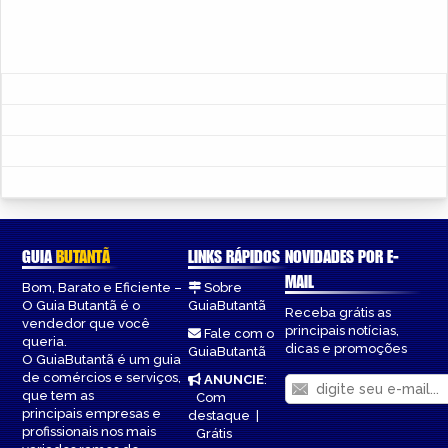
GUIA
BUTANTÃ
LINKS RÁPIDOS
NOVIDADES POR E-
MAIL
Bom, Barato e Eficiente –
Sobre
O Guia Butantã é o
GuiaButantã
Receba grátis as
vendedor que você
principais notícias,
Fale com o
queria.
dicas e promoções
GuiaButantã
O GuiaButantã é um guia
de comércios e serviços,
ANUNCIE
:
que tem as
Com
principais empresas e
destaque
|
profissionais nos mais
Grátis