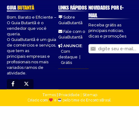
GUIA
BUTANTÃ
LINKS RÁPIDOS
NOVIDADES POR E-
MAIL
Bom, Barato e Eficiente –
Sobre
O Guia Butantã é o
GuiaButantã
Receba grátis as
vendedor que você
principais notícias,
Fale com o
queria.
dicas e promoções
GuiaButantã
O GuiaButantã é um guia
de comércios e serviços,
ANUNCIE
:
que tem as
Com
principais empresas e
destaque
|
profissionais nos mais
Grátis
variados ramos de
atividade.
Termos
|
Privacidade
|
Sitemap
Criado com
e
pelo time do EncontraBrasil