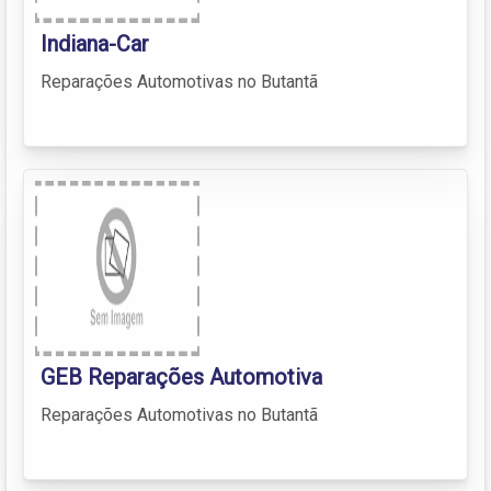
Indiana-Car
Reparações Automotivas no Butantã
GEB Reparações Automotiva
Reparações Automotivas no Butantã