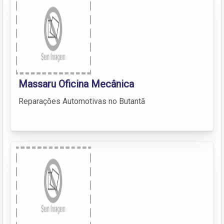
Massaru Oficina Mecânica
Reparações Automotivas no Butantã