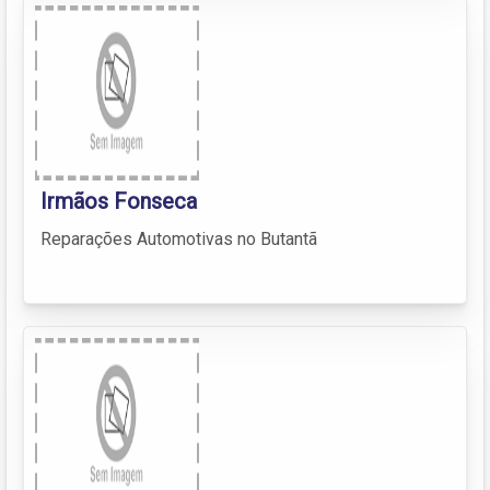
Irmãos Fonseca
Reparações Automotivas no Butantã