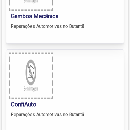
Gamboa Mecânica
Reparações Automotivas no Butantã
ConfiAuto
Reparações Automotivas no Butantã