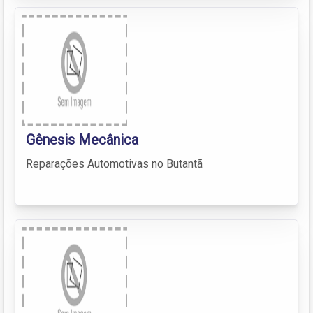
Gênesis Mecânica
Reparações Automotivas no Butantã