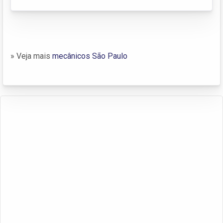
» Veja mais
mecânicos São Paulo