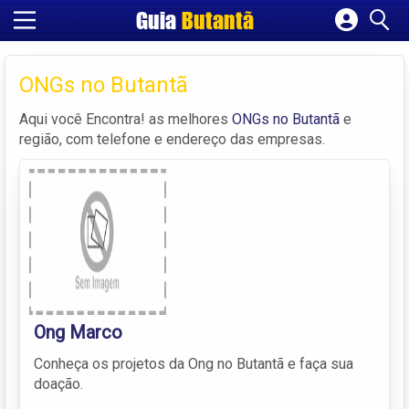
Guia
Butantã
Cadastrar empresa
Fazer login
ONGs no Butantã
Criar conta
Aqui você Encontra! as melhores
ONGs no Butantã
e
região, com telefone e endereço das empresas.
Ong Marco
Conheça os projetos da Ong no Butantã e faça sua
doação.