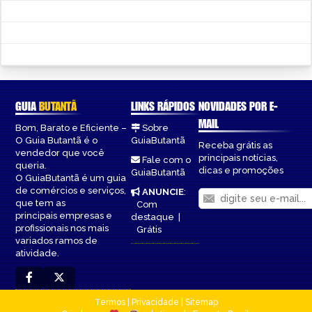
GUIA
BUTANTÃ
LINKS RÁPIDOS
NOVIDADES POR E-
MAIL
Bom, Barato e Eficiente –
Sobre
O Guia Butantã é o
GuiaButantã
Receba grátis as
vendedor que você
principais notícias,
Fale com o
queria.
dicas e promoções
GuiaButantã
O GuiaButantã é um guia
de comércios e serviços,
ANUNCIE
:
que tem as
Com
principais empresas e
destaque
|
profissionais nos mais
Grátis
variados ramos de
atividade.
Termos
|
Privacidade
|
Sitemap