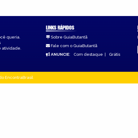
LINKS RÁPIDOS
ocê queria.
Sobre GuiaButantã
s
Fale com o GuiaButantã
 atividade.
ANUNCIE
:
Com destaque
|
Grátis
do EncontraBrasil