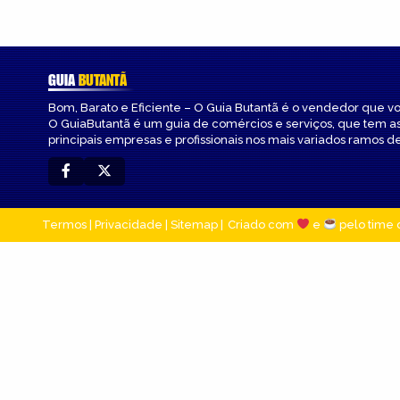
GUIA
BUTANTÃ
Bom, Barato e Eficiente – O Guia Butantã é o vendedor que v
O GuiaButantã é um guia de comércios e serviços, que tem a
principais empresas e profissionais nos mais variados ramos de
Termos
|
Privacidade
|
Sitemap
Criado com
e
pelo time 