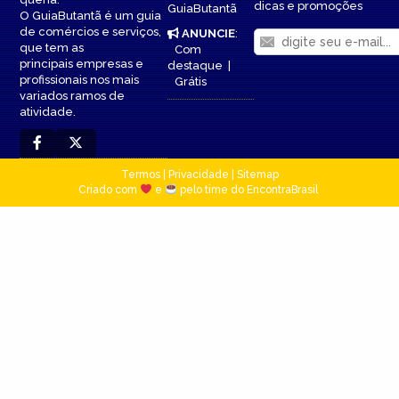
dicas e promoções
GuiaButantã
O GuiaButantã é um guia
de comércios e serviços,
ANUNCIE
:
que tem as
Com
principais empresas e
destaque
|
profissionais nos mais
Grátis
variados ramos de
atividade.
Termos
|
Privacidade
|
Sitemap
Criado com
e
pelo time do EncontraBrasil