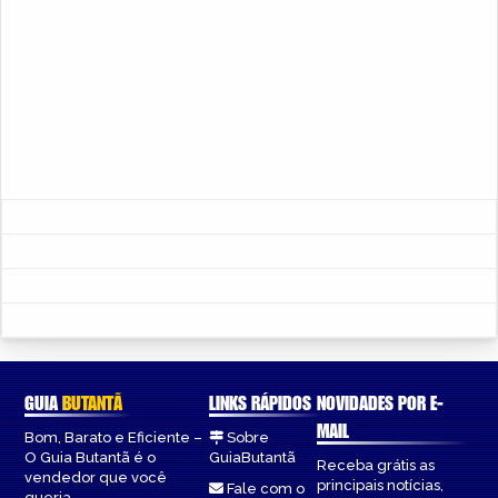
GUIA
BUTANTÃ
LINKS RÁPIDOS
NOVIDADES POR E-
MAIL
Bom, Barato e Eficiente –
Sobre
O Guia Butantã é o
GuiaButantã
Receba grátis as
vendedor que você
principais notícias,
Fale com o
queria.