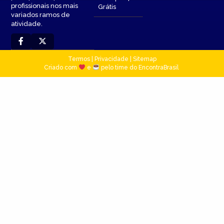
profissionais nos mais
Grátis
variados ramos de
atividade.
Termos
|
Privacidade
|
Sitemap
Criado com
e
pelo time do EncontraBrasil