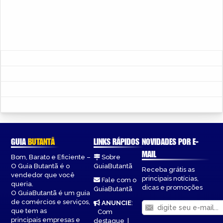
GUIA
BUTANTÃ
LINKS RÁPIDOS
NOVIDADES POR E-
MAIL
Bom, Barato e Eficiente –
Sobre
O Guia Butantã é o
GuiaButantã
Receba grátis as
vendedor que você
principais notícias,
Fale com o
queria.
dicas e promoções
GuiaButantã
O GuiaButantã é um guia
de comércios e serviços,
ANUNCIE
:
que tem as
Com
principais empresas e
destaque
|