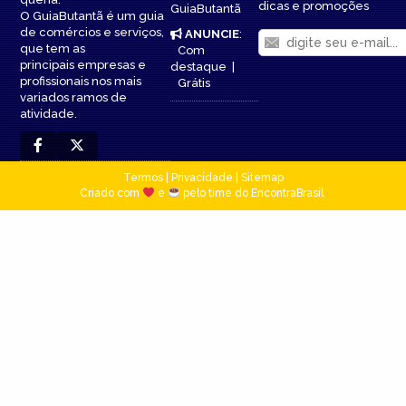
dicas e promoções
GuiaButantã
O GuiaButantã é um guia
de comércios e serviços,
ANUNCIE
:
que tem as
Com
principais empresas e
destaque
|
profissionais nos mais
Grátis
variados ramos de
atividade.
Termos
|
Privacidade
|
Sitemap
Criado com
e
pelo time do EncontraBrasil