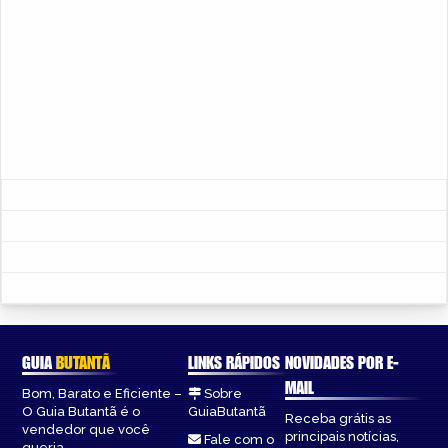
GUIA
BUTANTÃ
LINKS RÁPIDOS
NOVIDADES POR E-
MAIL
Bom, Barato e Eficiente –
Sobre
O Guia Butantã é o
GuiaButantã
Receba grátis as
vendedor que você
principais notícias,
Fale com o
queria.