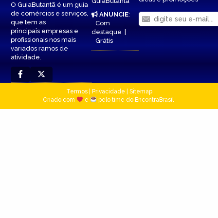
GuiaButantã
O GuiaButantã é um guia
de comércios e serviços,
ANUNCIE
:
que tem as
Com
principais empresas e
destaque
|
profissionais nos mais
Grátis
variados ramos de
atividade.
Termos
|
Privacidade
|
Sitemap
Criado com
e
pelo time do EncontraBrasil