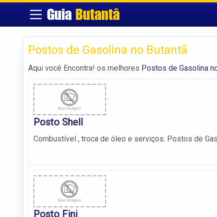
Guia
Butantã
Postos de Gasolina no Butantã
Aqui você Encontra! os melhores
Postos de Gasolina no
Posto Shell
Combustível , troca de óleo e serviços. Postos de Gas
Posto Fini