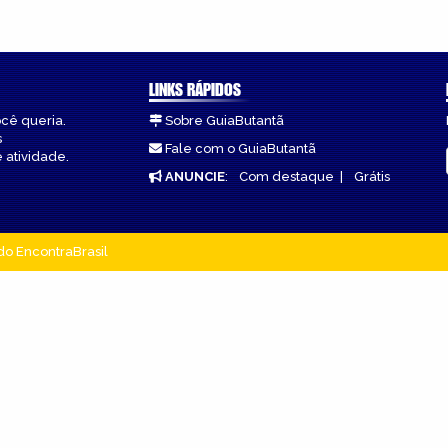
LINKS RÁPIDOS
ocê queria.
Sobre GuiaButantã
s
Fale com o GuiaButantã
 atividade.
ANUNCIE
:
Com destaque
|
Grátis
do EncontraBrasil