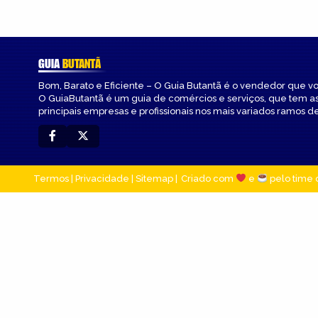
GUIA
BUTANTÃ
Bom, Barato e Eficiente – O Guia Butantã é o vendedor que v
O GuiaButantã é um guia de comércios e serviços, que tem a
principais empresas e profissionais nos mais variados ramos de
Termos
|
Privacidade
|
Sitemap
Criado com
e
pelo time 