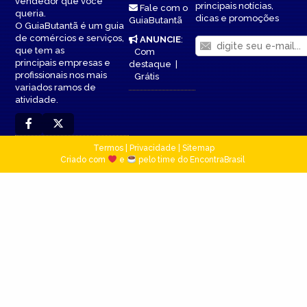
vendedor que você
principais notícias,
Fale com o
queria.
dicas e promoções
GuiaButantã
O GuiaButantã é um guia
de comércios e serviços,
ANUNCIE
:
que tem as
Com
principais empresas e
destaque
|
profissionais nos mais
Grátis
variados ramos de
atividade.
Termos
|
Privacidade
|
Sitemap
Criado com
e
pelo time do EncontraBrasil