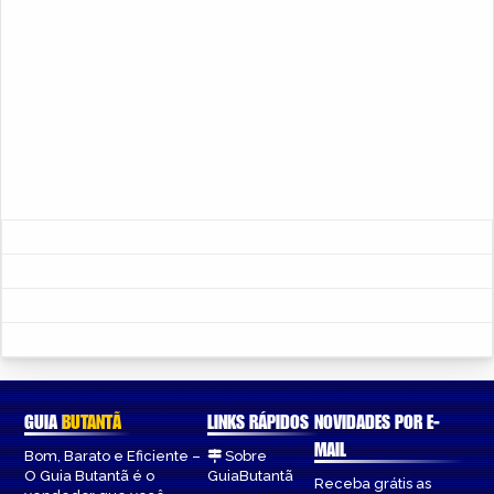
GUIA
BUTANTÃ
LINKS RÁPIDOS
NOVIDADES POR E-
MAIL
Bom, Barato e Eficiente –
Sobre
O Guia Butantã é o
GuiaButantã
Receba grátis as