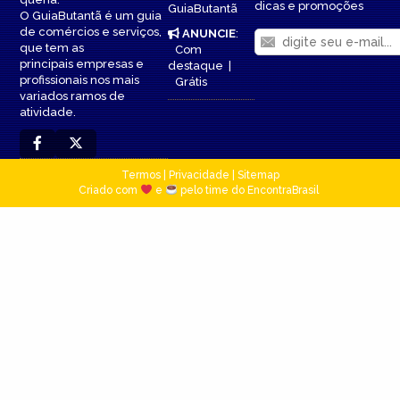
dicas e promoções
GuiaButantã
O GuiaButantã é um guia
de comércios e serviços,
ANUNCIE
:
que tem as
Com
principais empresas e
destaque
|
profissionais nos mais
Grátis
variados ramos de
atividade.
Termos
|
Privacidade
|
Sitemap
Criado com
e
pelo time do EncontraBrasil