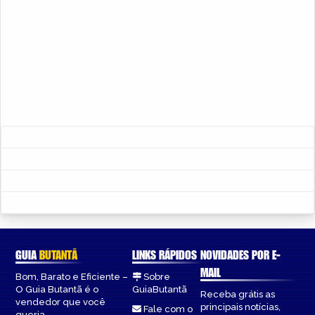
GUIA
BUTANTÃ
LINKS RÁPIDOS
NOVIDADES POR E-
MAIL
Bom, Barato e Eficiente –
Sobre
O Guia Butantã é o
GuiaButantã
Receba grátis as
vendedor que você
principais notícias,
Fale com o
queria.