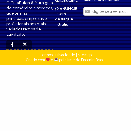
GuiaButantã
O GuiaButantã é um guia
de comércios e serviços,
ANUNCIE
:
que tem as
Com
principais empresas e
destaque
|
profissionais nos mais
Grátis
variados ramos de
atividade.
Termos
|
Privacidade
|
Sitemap
Criado com
e
pelo time do EncontraBrasil