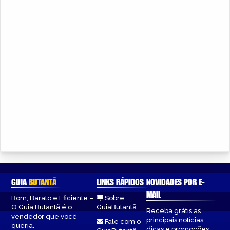
GUIA
BUTANTÃ
LINKS RÁPIDOS
NOVIDADES POR E-
MAIL
Bom, Barato e Eficiente –
Sobre
O Guia Butantã é o
GuiaButantã
Receba grátis as
vendedor que você
principais notícias,
Fale com o
queria.
dicas e promoções