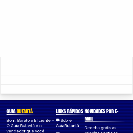
GUIA
BUTANTÃ
LINKS RÁPIDOS
NOVIDADES POR E-
MAIL
Bom, Barato e Eficiente –
Sobre
O Guia Butantã é o
GuiaButantã
Receba grátis as
vendedor que você