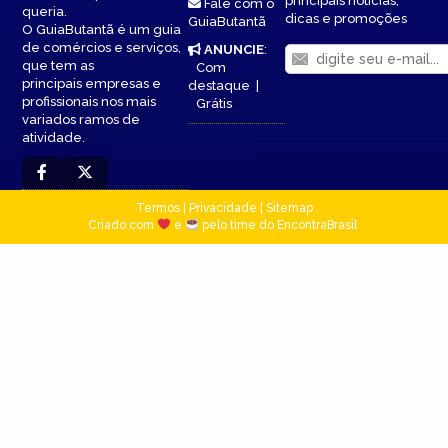
principais notícias,
Fale com o
queria.
dicas e promoções
GuiaButantã
O GuiaButantã é um guia
de comércios e serviços,
ANUNCIE
:
que tem as
Com
principais empresas e
destaque
|
profissionais nos mais
Grátis
variados ramos de
atividade.
Termos
|
Privacidade
|
Sitemap
Criado com
e
pelo time do EncontraBrasil