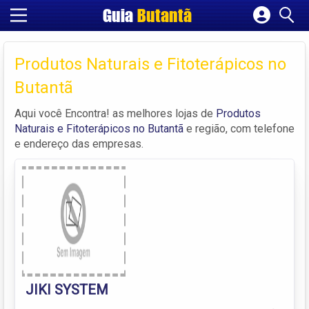
Guia
Butantã
Cadastrar empresa
Fazer login
Produtos Naturais e Fitoterápicos no
Criar conta
Butantã
Aqui você Encontra! as melhores lojas de
Produtos
Naturais e Fitoterápicos no Butantã
e região, com telefone
e endereço das empresas.
JIKI SYSTEM