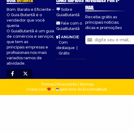
GUIA
BUTANTÃ
LINKS RÁPIDOS
NOVIDADES POR E-
MAIL
Bom, Barato e Eficiente –
Sobre
O Guia Butantã é o
GuiaButantã
Receba grátis as
vendedor que você
principais notícias,
Fale com o
queria.
dicas e promoções
GuiaButantã
O GuiaButantã é um guia
de comércios e serviços,
ANUNCIE
:
que tem as
Com
principais empresas e
destaque
|
profissionais nos mais
Grátis
variados ramos de
atividade.
Termos
|
Privacidade
|
Sitemap
Criado com
e
pelo time do EncontraBrasil