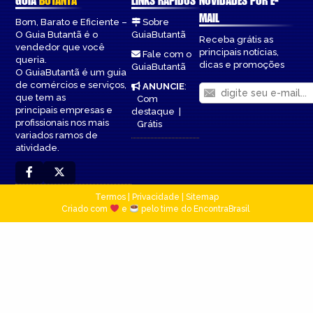
GUIA
BUTANTÃ
LINKS RÁPIDOS
NOVIDADES POR E-
MAIL
Bom, Barato e Eficiente –
Sobre
O Guia Butantã é o
GuiaButantã
Receba grátis as
vendedor que você
principais notícias,
Fale com o
queria.
dicas e promoções
GuiaButantã
O GuiaButantã é um guia
de comércios e serviços,
ANUNCIE
:
que tem as
Com
principais empresas e
destaque
|
profissionais nos mais
Grátis
variados ramos de
atividade.
Termos
|
Privacidade
|
Sitemap
Criado com
e
pelo time do EncontraBrasil