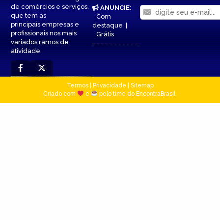
de comércios e serviços,
ANUNCIE
:
que tem as
Com
principais empresas e
destaque
|
profissionais nos mais
Grátis
variados ramos de
atividade.
Termos
|
Privacidade
|
Sitemap
Criado com
e
pelo time do EncontraBrasil