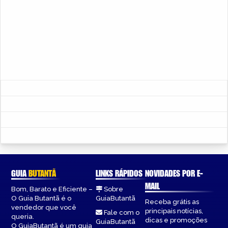
GUIA
BUTANTÃ
LINKS RÁPIDOS
NOVIDADES POR E-
MAIL
Bom, Barato e Eficiente –
Sobre
O Guia Butantã é o
GuiaButantã
Receba grátis as
vendedor que você
principais notícias,
Fale com o
queria.
dicas e promoções
GuiaButantã
O GuiaButantã é um guia