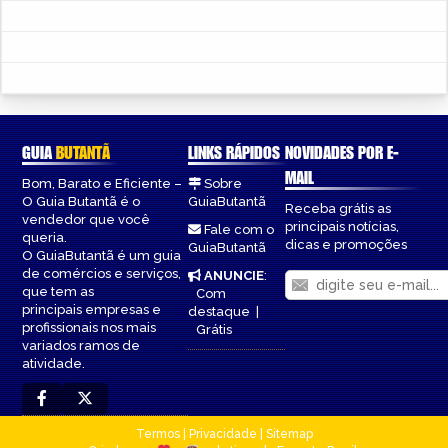
GUIA
BUTANTÃ
LINKS RÁPIDOS
NOVIDADES POR E-
MAIL
Bom, Barato e Eficiente –
Sobre
O Guia Butantã é o
GuiaButantã
Receba grátis as
vendedor que você
principais notícias,
Fale com o
queria.
dicas e promoções
GuiaButantã
O GuiaButantã é um guia
de comércios e serviços,
ANUNCIE
:
que tem as
Com
principais empresas e
destaque
|
profissionais nos mais
Grátis
variados ramos de
atividade.
Termos
|
Privacidade
|
Sitemap