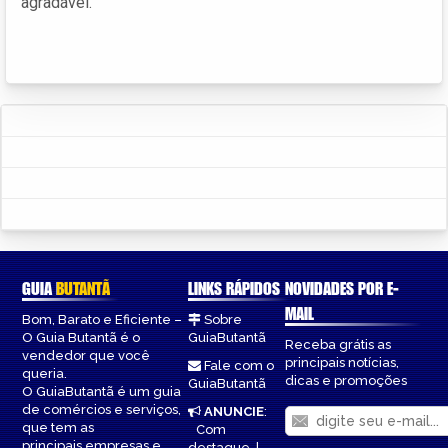
agradável.
GUIA
BUTANTÃ
LINKS RÁPIDOS
NOVIDADES POR E-
MAIL
Bom, Barato e Eficiente –
Sobre
O Guia Butantã é o
GuiaButantã
Receba grátis as
vendedor que você
principais notícias,
Fale com o
queria.
dicas e promoções
GuiaButantã
O GuiaButantã é um guia
de comércios e serviços,
ANUNCIE
:
que tem as
Com
principais empresas e
destaque
|