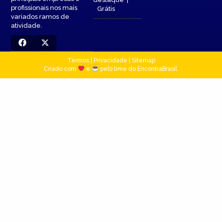
profissionais nos mais
Grátis
variados ramos de
atividade.
Termos
|
Privacidade
|
Sitemap
Criado com
e
pelo time do EncontraBrasil