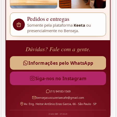
Pedidos e entregas
Somente pela plataforma
Keeta
ou
presencialmente no Benseja.
Dúvidas? Fale com a gente.
Informações pelo WhatsApp
Siga-nos no Instagram
(11) 94183-1569
bensejacuscuzeriaecafe@gmail.com
Av. Eng. Heitor Antônio Eiras Garcia, 66 - São Paulo · SP
Cliente EBR · 07/2026