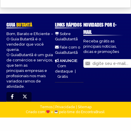
GUIA
BUTANTÃ
LINKS RÁPIDOS
NOVIDADES POR E-
MAIL
Bom, Barato e Eficiente –
Sobre
O Guia Butantã é o
GuiaButantã
Receba grátis as
vendedor que você
principais notícias,
Fale com o
queria.
dicas e promoções
GuiaButantã
O GuiaButantã é um guia
de comércios e serviços,
ANUNCIE
:
que tem as
Com
principais empresas e
destaque
|
profissionais nos mais
Grátis
variados ramos de
atividade.
Termos
|
Privacidade
|
Sitemap
Criado com
e
pelo time do EncontraBrasil