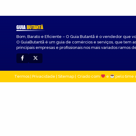
GUIA
BUTANTÃ
Bom, Barato e Eficiente – O Guia Butantã é o vendedor que v
O GuiaButantã é um guia de comércios e serviços, que tem a
principais empresas e profissionais nos mais variados ramos de
Termos
|
Privacidade
|
Sitemap
Criado com
e
pelo time 