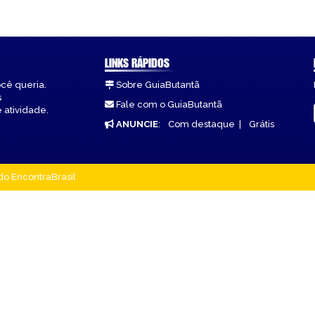
LINKS RÁPIDOS
ocê queria.
Sobre GuiaButantã
s
Fale com o GuiaButantã
 atividade.
ANUNCIE
:
Com destaque
|
Grátis
do EncontraBrasil