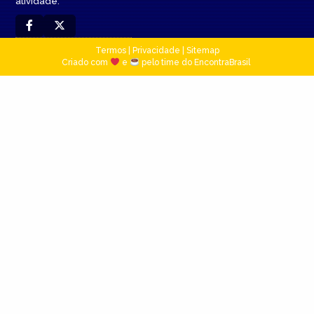
atividade.
Termos
|
Privacidade
|
Sitemap
Criado com
e
pelo time do EncontraBrasil