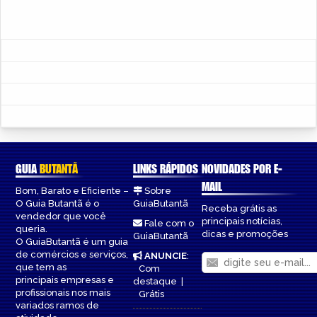
GUIA
BUTANTÃ
LINKS RÁPIDOS
NOVIDADES POR E-
MAIL
Bom, Barato e Eficiente –
Sobre
O Guia Butantã é o
GuiaButantã
Receba grátis as
vendedor que você
principais notícias,
Fale com o
queria.
dicas e promoções
GuiaButantã
O GuiaButantã é um guia
de comércios e serviços,
ANUNCIE
:
que tem as
Com
principais empresas e
destaque
|
profissionais nos mais
Grátis
variados ramos de