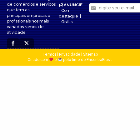
de comércios e serviços,
ANUNCIE
:
que tem as
Com
principais empresas e
destaque
|
profissionais nos mais
Grátis
variados ramos de
atividade.
Termos
|
Privacidade
|
Sitemap
Criado com
e
pelo time do EncontraBrasil