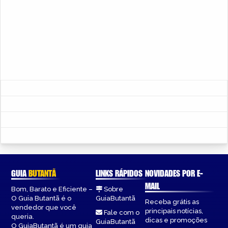
GUIA
BUTANTÃ
LINKS RÁPIDOS
NOVIDADES POR E-
MAIL
Bom, Barato e Eficiente –
Sobre
O Guia Butantã é o
GuiaButantã
Receba grátis as
vendedor que você
principais notícias,
Fale com o
queria.
dicas e promoções
GuiaButantã
O GuiaButantã é um guia