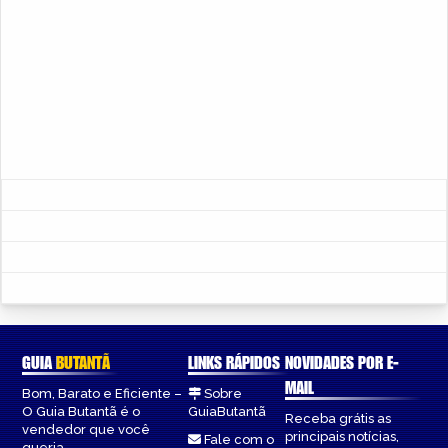
GUIA
BUTANTÃ
LINKS RÁPIDOS
NOVIDADES POR E-
MAIL
Bom, Barato e Eficiente –
Sobre
O Guia Butantã é o
GuiaButantã
Receba grátis as
vendedor que você
principais notícias,
Fale com o
queria.