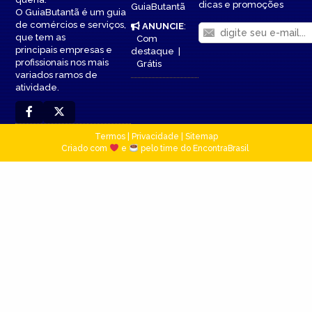
dicas e promoções
GuiaButantã
O GuiaButantã é um guia
de comércios e serviços,
ANUNCIE
:
que tem as
Com
principais empresas e
destaque
|
profissionais nos mais
Grátis
variados ramos de
atividade.
Termos
|
Privacidade
|
Sitemap
Criado com
e
pelo time do EncontraBrasil